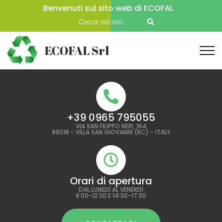
Benvenuti sul sito web di ECOFAL
ECOFAL Srl
+39 0965 795055
VIA SAN FILIPPO NERI, 164
89018 - VILLA SAN GIOVANNI (RC) - ITALY
Orari di apertura
DAL LUNEDÌ AL VENERDÌ
8:00-12:30 E 14:30-17:30